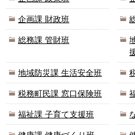
企画課 財政班
総務課 管財班
地域防災課 生活安全班
税務町民課 窓口保険班
福祉課 子育て支援班