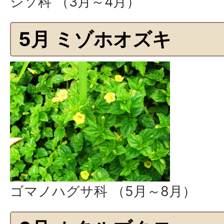
シソ科 （3月～4月）
5月 ミゾホオズキ
ゴマノハグサ科 （5月～8月）