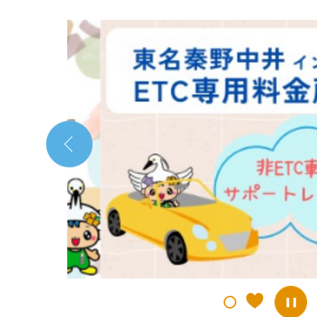
2
枚
目
の
ス
ラ
イ
ド