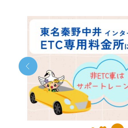
2
枚
目
の
ス
ラ
イ
ド