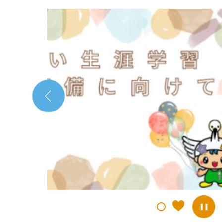
2
枚
目
の
ス
ラ
イ
ド