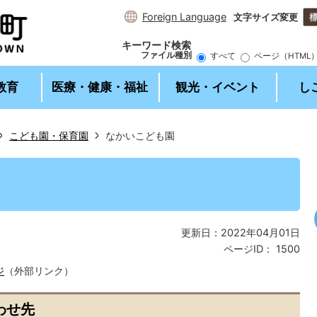
Foreign Language
文字サイズ変更
キーワード検索
ファイル種別
すべて
ページ（HTML
教育
医療・健康・福祉
観光・イベント
し
こども園・保育園
なかいこども園
2
枚
目
の
ス
更新日：2022年04月01日
ラ
ページID：
1500
イ
ド
ジ
（外部リンク）
わせ先