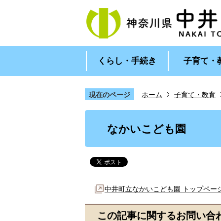
くらし・手続き
子育て・
現在のページ
ホーム
子育て・教育
1
枚
なかいこども園
目
の
ス
ラ
イ
ド
中井町立なかいこども園 トップペー
この記事に関するお問い合