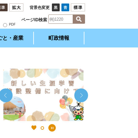
背景色変更
ページID検索
）
PDF
ごと・産業
町政情報
1
2
枚
枚
目
目
の
の
ス
ス
ラ
ラ
イ
イ
ド
ド