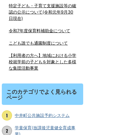
特定子ども・子育て支援施設等の確
認の公示について(令和元年9月30
日現在)
令和7年度保育料補助金について
こども誰でも通園制度について
【利用者の方へ】地域における小学
校就学前の子どもを対象とした多様
な集団活動事業
このカテゴリでよく見られる
ページ
中井町公共施設予約システム
学童保育(放課後児童健全育成事
業)