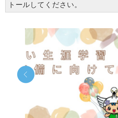
トールしてください。
2
枚
目
の
ス
ラ
イ
ド