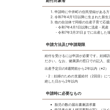
給付対象者
申請時に中井町の住民登録がある方
令和7年4月1日以降に生まれた新生
他の自治体で同様の出産子育て応援
・令和7年4月1日以降に流産・死産
・令和7年3月31日までに出産し
申請方法及び申請期限
給付を受けるには申請が必要です。妊婦訪
ださい。なお、健康課の窓口での記入、提
出産予定日の8週間前から2年以内（※2）
・2：妊婦のための支援給付（2回目）に
絶した日から2年以内
申請時に必要なもの
胎児の数の届出書兼請求書
申請者の本人確認書類の写し（マイ