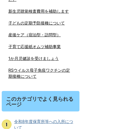
新生児聴覚検査費用を補助します
子どもの定期予防接種について
産後ケア（宿泊型・訪問型）
子育て応援紙オムツ補助事業
1か月児健診を受けましょう
RSウイルス母子免疫ワクチンの定
期接種について
このカテゴリでよく見られる
ページ
令和8年度保育所等への入所につ
いて