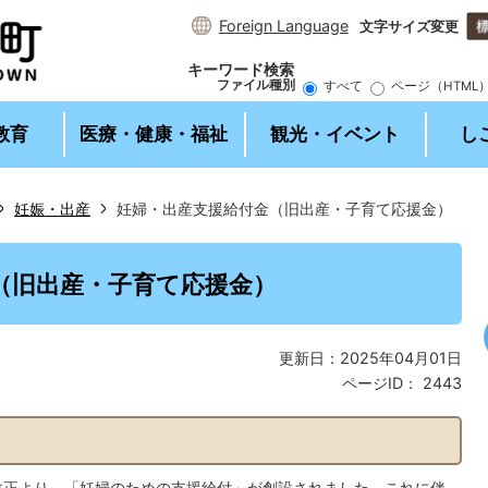
Foreign Language
文字サイズ変更
キーワード検索
ファイル種別
すべて
ページ（HTML
教育
医療・健康・福祉
観光・イベント
し
妊娠・出産
妊婦・出産支援給付金（旧出産・子育て応援金）
2
1
枚
枚
（旧出産・子育て応援金）
目
目
の
の
ス
ス
更新日：2025年04月01日
ラ
ラ
ページID：
2443
イ
イ
ド
ド
改正より、「妊婦のための支援給付」が創設されました。これに伴