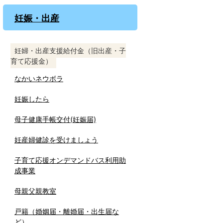
妊娠・出産
妊婦・出産支援給付金（旧出産・子
育て応援金）
なかいネウボラ
妊娠したら
母子健康手帳交付(妊娠届)
妊産婦健診を受けましょう
子育て応援オンデマンドバス利用助
成事業
母親父親教室
戸籍（婚姻届・離婚届・出生届な
ど）