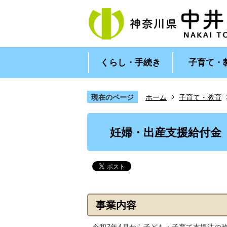
くらし・手続き
子育て・
現在のページ
ホーム
子育て・教育
1
枚
妊婦・出産支援給付金
目
の
ス
ラ
イ
ド
事業内容
令和7年4月から子ども・子育て支援法の