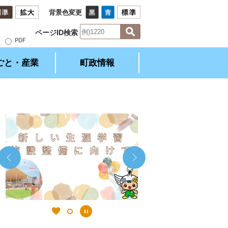
背景色変更
ページID検索
）
PDF
ごと・産業
町政情報
2
枚
目
の
ス
ラ
イ
ド