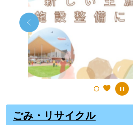
の
ス
ラ
イ
ド
ごみ・リサイクル