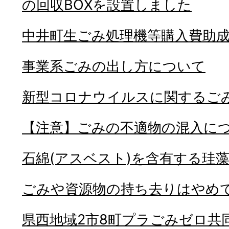
の回収BOXを設置しました
中井町生ごみ処理機等購入費助
事業系ごみの出し方について
新型コロナウイルスに関するご
【注意】ごみの不適物の混入に
石綿(アスベスト)を含有する珪
ごみや資源物の持ち去りはやめ
県西地域2市8町プラごみゼロ共