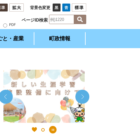
背景色変更
ページID検索
）
PDF
ごと・産業
町政情報
2
枚
目
の
ス
ラ
イ
ド