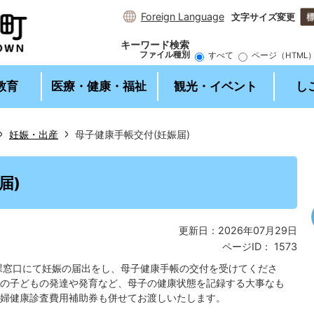
Foreign Language
文字サイズ変更
キーワード検索
ファイル種別
すべて
ページ（HTML
教育
医療・健康・福祉
観光・イベント
し
妊娠・出産
母子健康手帳交付(妊娠届)
2
1
枚
枚
届)
目
目
の
の
ス
ス
更新日：2026年07月29日
ラ
ラ
ページID：
1573
イ
イ
ド
ド
課窓口にて妊娠の届出をし、母子健康手帳の交付を受けてくださ
の子どもの発達や発育など、母子の健康状態を記録する大事なも
婦健康診査費用補助券も併せてお渡しいたします。