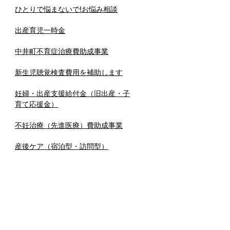
ひとりで悩まないで!お悩み相談
出産育児一時金
中井町不育症治療費助成事業
新生児聴覚検査費用を補助します
妊婦・出産支援給付金（旧出産・子
育て応援金）
不妊治療（先進医療）費助成事業
産後ケア（宿泊型・訪問型）