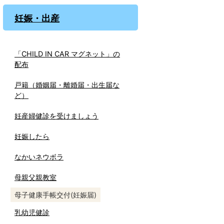
妊娠・出産
「CHILD IN CAR マグネット」の
配布
戸籍（婚姻届・離婚届・出生届な
ど）
妊産婦健診を受けましょう
妊娠したら
なかいネウボラ
母親父親教室
母子健康手帳交付(妊娠届)
乳幼児健診