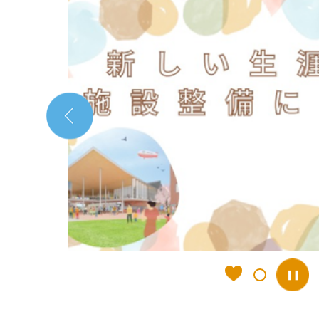
1
枚
目
の
ス
ラ
イ
ド