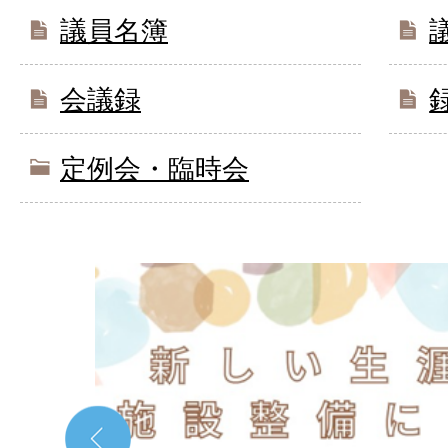
議員名簿
会議録
定例会・臨時会
1
枚
目
の
ス