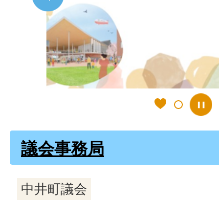
ラ
イ
ド
議会事務局
中井町議会