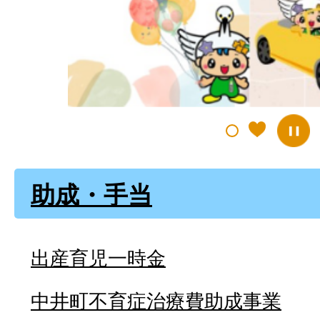
ラ
イ
ド
助成・手当
出産育児一時金
中井町不育症治療費助成事業