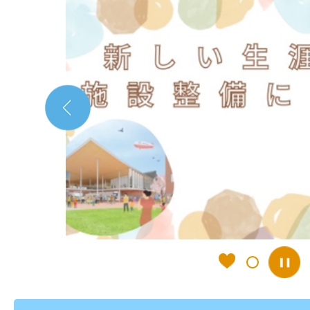
枚
目
の
ス
ラ
イ
ド