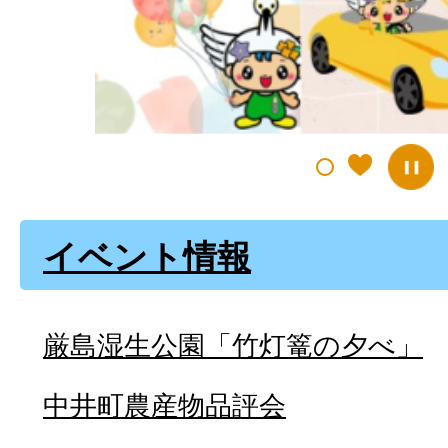
イ
ド
イベント情報
厳島湿生公園「竹灯篭の夕べ」
中井町農産物品評会