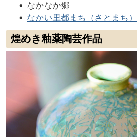
なかなか郷
なかい里都まち（さとまち）C
煌めき釉薬陶芸作品