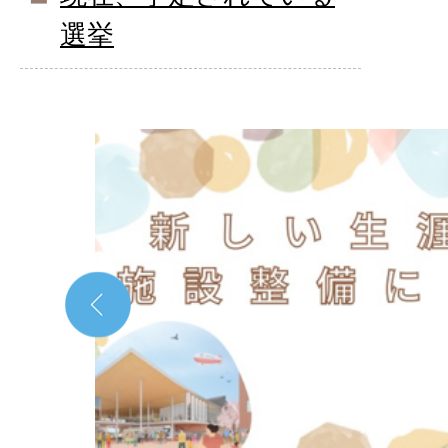
選挙
1
枚
目
の
ス
ラ
イ
ド