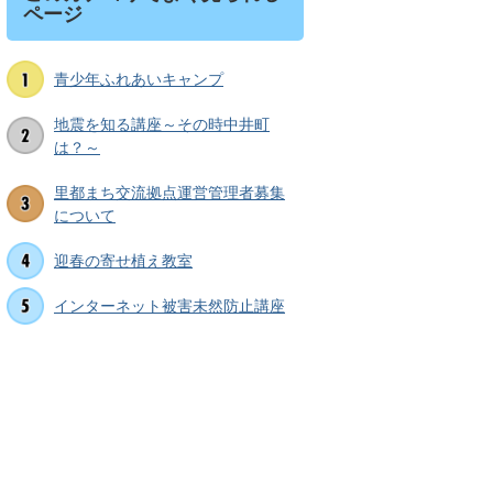
ページ
青少年ふれあいキャンプ
地震を知る講座～その時中井町
は？～
里都まち交流拠点運営管理者募集
について
迎春の寄せ植え教室
インターネット被害未然防止講座