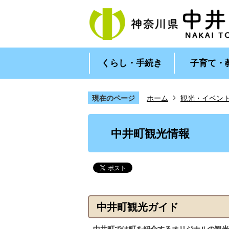
くらし・手続き
子育て・
現在のページ
ホーム
観光・イベン
1
2
枚
枚
中井町観光情報
目
目
の
の
ス
ス
ラ
ラ
イ
イ
ド
ド
中井町観光ガイド
中井町では町を紹介するオリジナルの観光