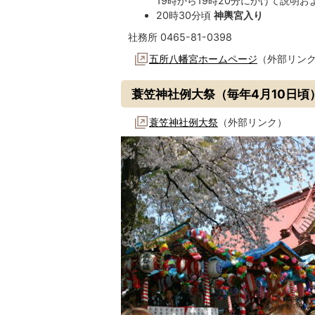
19時から19時20分にかけて説明
20時30分頃
神輿宮入り
社務所 0465-81-0398
五所八幡宮ホームページ
（外部リン
蓑笠神社例大祭（毎年4月10日頃
蓑笠神社例大祭
（外部リンク）