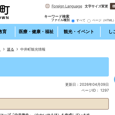
Foreign Language
文字サイズ変更
キーワード検索
ファイル種別
すべて
ページ（HTML
教育
医療・健康・福祉
観光・イベント
し
ト
巡る
中井町観光情報
1
枚
目
の
ス
更新日：2026年04月09日
ラ
ページID：
1297
イ
ド
マップ「中井遊歩」（なかいゆうほ）を作成しています。