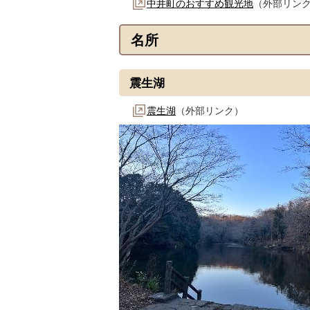
中井町のおすすめ観光地
（外部リン
名所
震生湖
震生湖
（外部リンク）