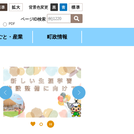
背景色変更
ページID検索
）
PDF
ごと・産業
町政情報
2
1
枚
枚
目
目
の
の
ス
ス
ラ
ラ
イ
イ
ド
ド