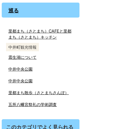
巡る
里都まち（さとまち）CAFEと里都
まち（さとまち）キッチン
中井町観光情報
震生湖について
中井中央公園
中井中央公園
里都まち散歩（さとまちさんぽ）
五所八幡宮祭礼の学術調査
このカテゴリでよく見られる