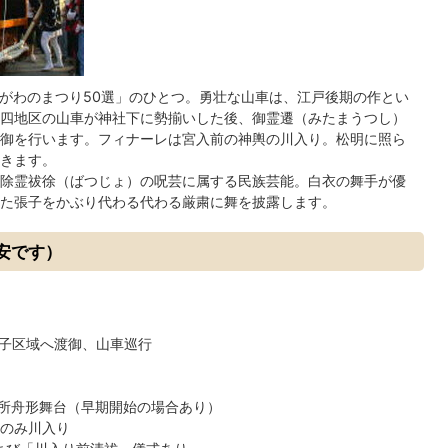
ながわのまつり50選」のひとつ。勇壮な山車は、江戸後期の作とい
四地区の山車が神社下に勢揃いした後、御霊遷（みたまうつし）
御を行います。フィナーレは宮入前の神輿の川入り。松明に照ら
きます。
除霊祓徐（ばつじょ）の呪芸に属する民族芸能。白衣の舞手が優
た張子をかぶり代わる代わる厳粛に舞を披露します。
安です）
子区域へ渡御、山車巡行
所舟形舞台（早期開始の場合あり）
基のみ川入り