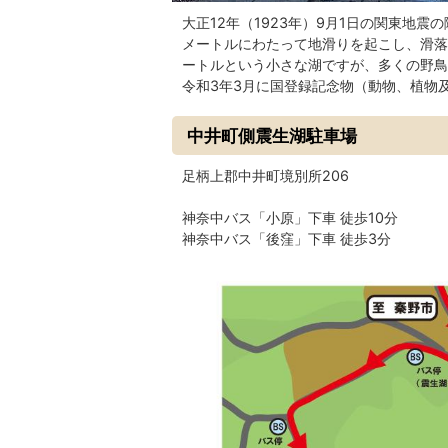
大正12年（1923年）9月1日の関東地
メートルにわたって地滑りを起こし、滑落
ートルという小さな湖ですが、多くの野鳥
令和3年3月に国登録記念物（動物、植物
中井町側震生湖駐車場
足柄上郡中井町境別所206
神奈中バス「小原」下車 徒歩10分
神奈中バス「後窪」下車 徒歩3分