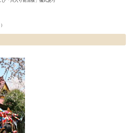
および「川入り前清祓」儀式あり
ク）
）