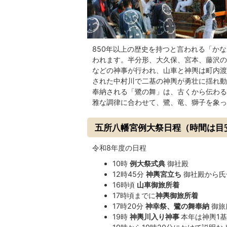
850年以上の歴史を持つと言われる「か
われます。半分形、大久保、宮本、藤沢の
などの神事が行われ、山車と神輿は町内渡
された中村川で二基の神輿が勇壮に揺れ動
奉納される「鷺の舞」は、古くから伝わる
雅な調律に合わせて、鷺、竜、獅子を象っ
五所八幡宮例大祭日程（時間は目
令和8年度の日程
10時
例大祭式典
御社殿
12時45分
神輿宮立ち
御社殿から氏
16時頃
山車御旅所着
17時頃までに
神輿御旅所着
17時20分
神幸祭、鷺の舞奉納
御旅
19時
神輿川入り神事
本年は神輿1