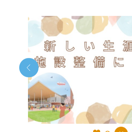
1
枚
目
の
ス
ラ
イ
ド