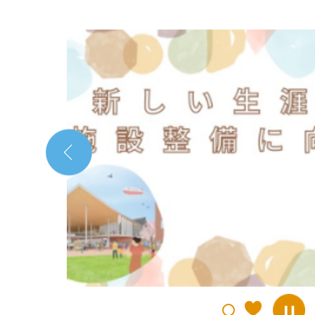
2
枚
目
の
ス
ラ
イ
ド