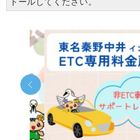
トールしてください。
2
枚
目
の
ス
ラ
イ
ド