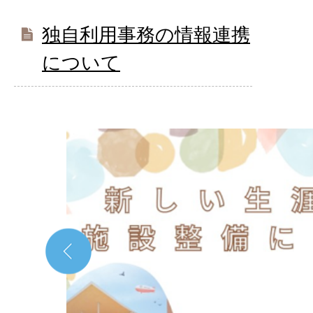
独自利用事務の情報連携
について
1
枚
目
の
ス
ラ
イ