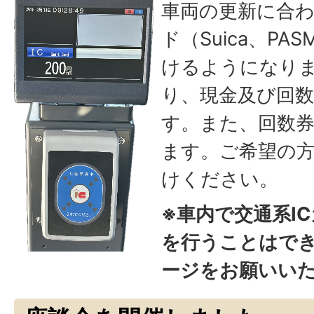
車両の更新に合わ
ド（Suica、P
けるようになり
り、現金及び回
す。また、回数
ます。ご希望の
けください。
※車内で交通系I
を行うことはで
ージをお願いい