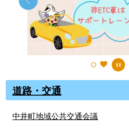
ス
ラ
イ
ド
道路・交通
中井町地域公共交通会議