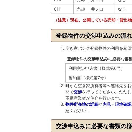
011
売却
井ノ口
なし
（注意）現在、公開している売却・貸出物
登録物件の交渉申込みの流
空き家バンク登録物件の利用を希望
登録物件の交渉申込みに必要な書
利用交渉申込書（様式第6号）
誓約書（様式第7号）
町から空き家所有者等へ連絡先をお
間で
交渉
を行ってください。ただし
不動産業者が仲介を行います。
物件所在地の詳細
や
内見・現地確認
意ください。
交渉申込みに必要な書類の様式