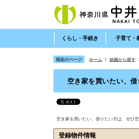
くらし・手続き
子育て・
現在のページ
ホーム
組織から探す
1
2
枚
枚
空き家を買いたい、借
目
目
の
の
ス
ス
ラ
ラ
イ
イ
ド
ド
空き家を買いたい、借りたい方は、ぜひ空
登録物件情報