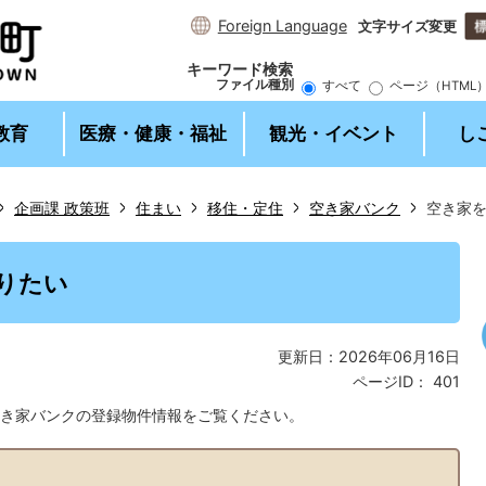
Foreign Language
文字サイズ変更
キーワード検索
ファイル種別
すべて
ページ（HTML
教育
医療・健康・福祉
観光・イベント
し
企画課 政策班
住まい
移住・定住
空き家バンク
空き家
1
枚
りたい
目
の
ス
更新日：2026年06月16日
ラ
ページID：
401
イ
ド
き家バンクの登録物件情報をご覧ください。