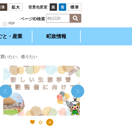
背景色変更
ページID検索
）
PDF
ごと・産業
町政情報
を買いたい、借りたい
2
1
枚
枚
目
目
の
の
ス
ス
ラ
ラ
イ
イ
ド
ド