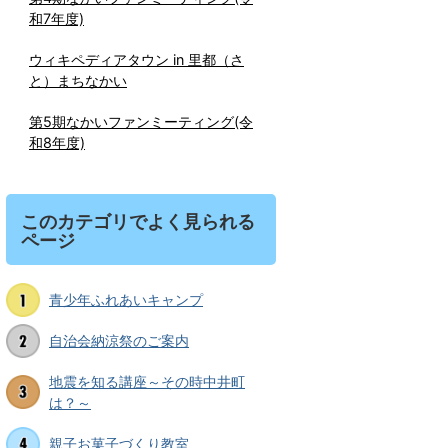
和7年度)
ウィキペディアタウン in 里都（さ
と）まちなかい
第5期なかいファンミーティング(令
和8年度)
このカテゴリでよく見られる
ページ
青少年ふれあいキャンプ
自治会納涼祭のご案内
地震を知る講座～その時中井町
は？～
親子お菓子づくり教室