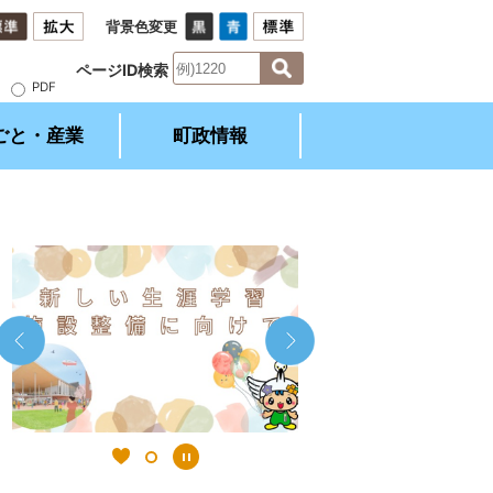
背景色変更
ページID検索
）
PDF
ごと・産業
町政情報
1
2
枚
枚
目
目
の
の
ス
ス
ラ
ラ
イ
イ
ド
ド