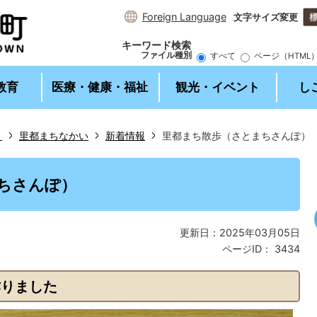
Foreign Language
文字サイズ変更
キーワード検索
ファイル種別
すべて
ページ（HTML
教育
医療・健康・福祉
観光・イベント
し
ト
里都まちなかい
新着情報
里都まち散歩（さとまちさんぽ）
2
枚
ちさんぽ）
目
の
ス
更新日：2025年03月05日
ラ
ページID：
3434
イ
ド
作りました