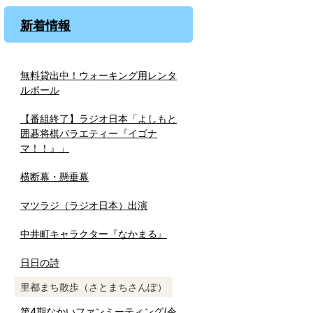
新着情報
無料貸出中！ウォーキング用レンタ
ルポール
【番組終了】ラジオ日本「よしもと
囲碁将棋バラエティー『イゴナ
マ！！』」
横断幕・懸垂幕
マツラジ（ラジオ日本）出演
中井町キャラクター『なかまる』
日日の詩
里都まち散歩（さとまちさんぽ）
第4期なかいファンミーティング(令