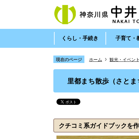
くらし・手続き
子育て・
現在のページ
ホーム
観光・イベン
1
枚
里都まち散歩（さとま
目
の
ス
ラ
イ
ド
クチコミ系ガイドブックを