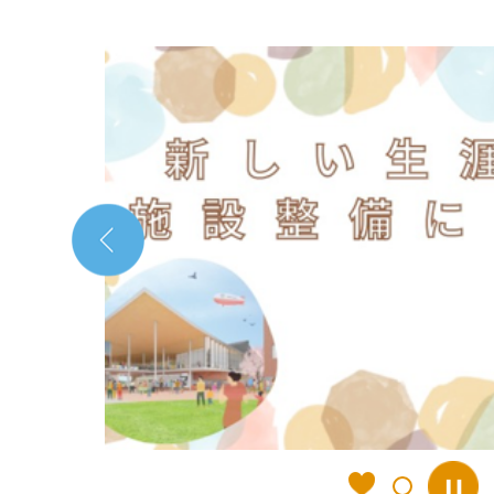
2
枚
目
の
ス
ラ
イ
ド