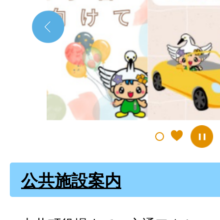
の
ス
ラ
イ
ド
公共施設案内